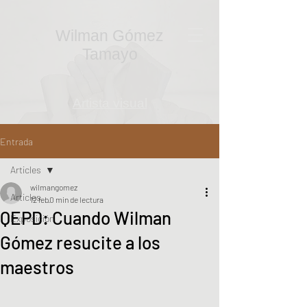
Wilman
Gómez
Tamayo
Artista visual
Entrada
Articles
wilmangomez
Articles
12 feb
0 min de lectura
QEPD: Cuando Wilman
Exposición
Gómez resucite a los
maestros