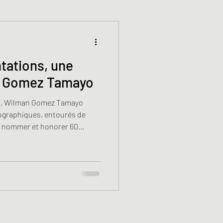
tations, une
n Gomez Tamayo
ns, Wilman Gomez Tamayo
ographiques, entourés de
r nommer et honorer 60
s pendant ou juste après la
e geste de like, partage ou
s à prolonger l'hommage en
ête pas aux murs de la salle