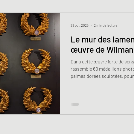
29 oct. 2025
2 min de lecture
Le mur des lamen
œuvre de Wilma
Dans cette œuvre forte de se
rassemble 60 médaillons phot
palmes dorées sculptées, pou
victimes colombiennes décédée
crise du Covid-19 en 2021. Par l
commentaire, vous êtes invité
ligne. Ainsi la mémoire ne s'arr
d'exposition.